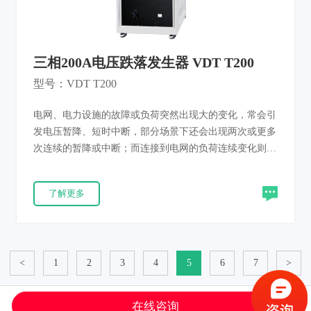
三相200A电压跌落发生器 VDT T200
型号：VDT T200
电网、电力设施的故障或负荷突然出现大的变化，常会引
发电压暂降、短时中断，部分场景下还会出现两次或更多
次连续的暂降或中断；而连接到电网的负荷连续变化则会
导致电压变化。若受试设备（EUT）对电源电压的变化不
能及时做出反应，就有可能引发故障。电压跌落发生器
了解更多
VDT S10专为评估电气和电子设备在遭受电压暂降、短时
中断和电压变化时的抗扰度性能而设计，覆盖工业、汽车
电子、消费电子及医疗器械等领域的严苛测试需求。通过
高集成度设计与触控交互界面，显著提升实验室研发验证
<
1
2
3
4
5
6
7
>
与产线质量管控效率，为产品电压跌落防护设计提供数据
支撑，降低因电压变化失效导致的可靠性风险。产品完全
满足IEC 61000-4-11/34和GB/T 17626.11/34等新标准要
在线咨询
© 2021 上海索莘电子有限公司 版权所有
沪ICP备14043214号-1
Powered by SE