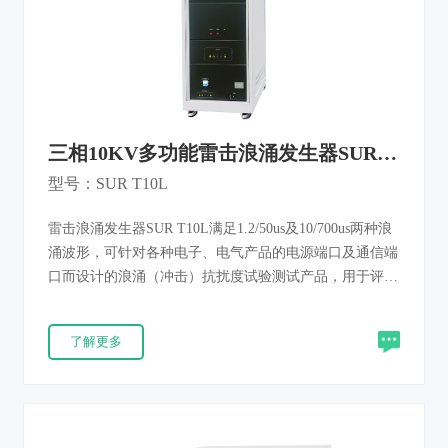
三相10KV多功能雷击浪涌发生器SUR
T10L
型号：SUR T10L
雷击浪涌发生器SUR T10L满足1.2/50us及10/700us两种浪
涌波形，可针对各种电子、电气产品的电源端口及通信端
口而设计的浪涌（冲击）抗扰度试验测试产品，用于评估
电子、电气、通信等产品在遭受来自电源端口和其他信号
端口上高能量骚扰时的性能。产品满足IEC 61000-4-5和
了解更多
GB/T 17626.5等新标准要求。