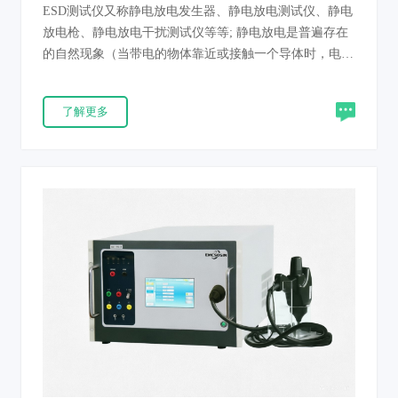
ESD测试仪又称静电放电发生器、静电放电测试仪、静电
放电枪、静电放电干扰测试仪等等; 静电放电是普遍存在
的自然现象（当带电的物体靠近或接触一个导体时，电荷
就要发生转移，这就是静电放电），静电放电对电气和电
子设备、装置或系统的影响无处不在，是一种危害程度极
了解更多
高的电磁能量。只有提高电子产品抗静电能力水平才能保
证电子产品的安全使用。ESD测试仪用于评估电气和电子
设备、装置或系统遭受静电放电时的性能。产品完全满足
IEC61000-4-2和GB/T17626.2等新标准要求。