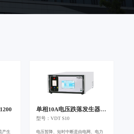
生器
测试系统
200
单相10A电压跌落发生器
VDT S10
型号：VDT S10
流产生
电压暂降、短时中断是由电网、电力