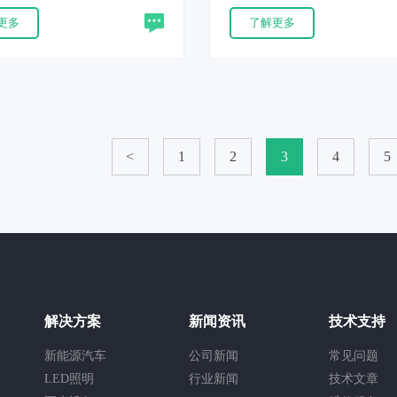
能量骚扰时的性能。产品满足
端口上高能量骚扰时的性能。
更多
了解更多
000-4-5和GB/T 17626.5等新标
足IEC 61000-4-5和GB/T 1762
。
标准要求。
<
1
2
3
4
5
解决方案
新闻资讯
技术支持
新能源汽车
公司新闻
常见问题
LED照明
行业新闻
技术文章