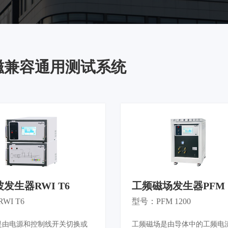
电动工具
谐波闪烁测量仪
高频噪声发
低频传导抗扰度测试系统
射频抗扰度
通讯设备
磁兼容通用测试系统
恒定磁场发生器
低压电器
电源系统
电力设施
发生器RWI T6
工频磁场发生器PFM 1
WI T6
型号：PFM 1200
是由电源和控制线开关切换或
工频磁场是由导体中的工频电