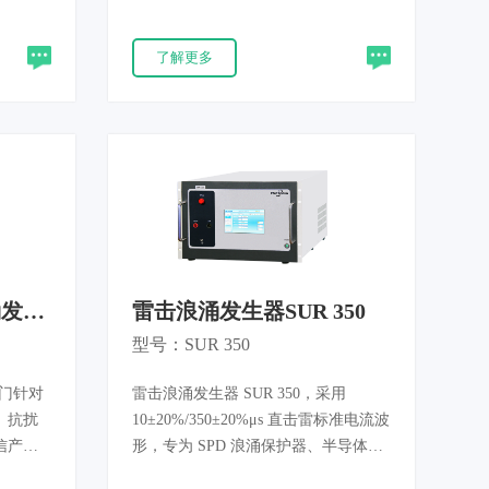
；满足
4-5:2014 非屏蔽对称高速数据线规范
、GR-
研发，精准完成千兆通信端口雷击浪
了解更多
件可靠性
涌注入试验，适配交换机、网卡、通
证检
信模组、网口类电子产品研发与认
证。
涌发生
雷击浪涌发生器SUR 350
型号：SUR 350
专门针对
雷击浪涌发生器 SUR 350，采用
）抗扰
10±20%/350±20%μs 直击雷标准电流波
信产品
形，专为 SPD 浪涌保护器、半导体防
信号线
护器件、通信整机研发设计。自然界