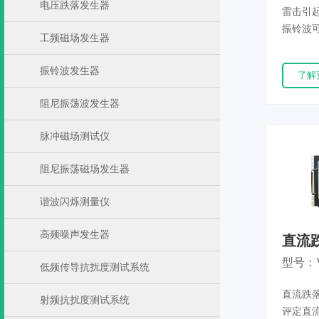
电压跌落发生器
雷击引
振铃波
工频磁场发生器
行。振
子设备
振铃波发生器
了解
性能。产品
GB/T1
阻尼振荡波发生器
脉冲磁场测试仪
阻尼振荡磁场发生器
谐波闪烁测量仪
高频噪声发生器
直流跌
型号：V
低频传导抗扰度测试系统
直流跌落
射频抗扰度测试系统
评定直