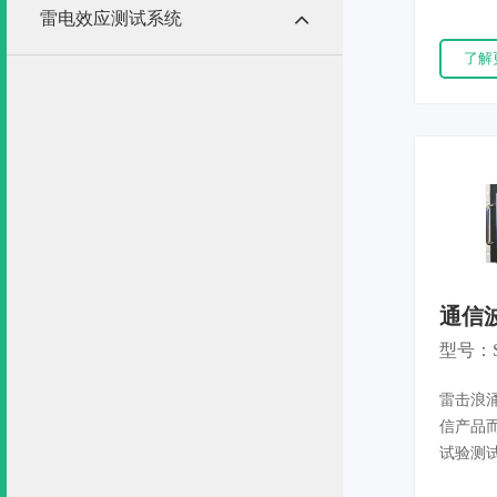
更多次
雷电效应测试系统
是由连
了解
的。如
及时做
电压跌
设备在
压变化时
4-11和
通信
器SUR
型号：S
雷击浪涌
信产品
试验测
遭受来