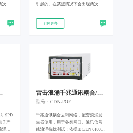
两次或
引起的。在某些情况下会出现两次或
压变化
更多次连续的暂降或中断。电压变化
化引起
是由连接到电网的负荷连续变化引起
了解更多
化不能
的。如果EUT对电源电压的变化不能
故障。
及时做出反应，就有可能引发故障。
和电子
电压跌落测试仪用于评估电气和电子
断和电
设备在遭受电压暂降、短时中断和电
000-
压变化时的性能，产品满足IEC61000-
准要求。
4-11和GB/T17626.11等新标准要求。
雷击浪涌千兆通讯耦合/去
耦网络CDN-I/OE
型号：CDN-I/OE
向 SPD
千兆通讯耦合去耦网络，配套浪涌发
电子产
生器使用，用于各类网口、通讯信号
浪涌冲
线浪涌抗扰测试；依据IEC/EN 61000-