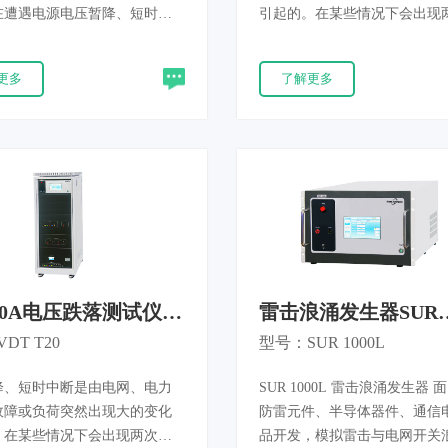
在遭遇电源电压暂降、短时中
引起的。在某些情况下会出现
压变化时的抗扰性能。设备性
更多次连续的暂降或中断。电
IEC 61000-4-29、GB/T
是由连接到电网的负荷连续变
更多
了解更多
6.29 标准。 广泛应用于新能源、
的。如果EUT对电源电压的变
子、工业自动化、轨道交通、
及时做出反应，就有可能引发
据中心、医疗电子、航空军工
周波跌落发生器用于评估电气
，可测试车载电子部件、储能
设备在遭受电压暂降、短时中
直流电源、工控装置、基站设
压变化时的性能，产品满足IEC61
用仪器、机载电气产品等各类
4-11和GB/T17626.11等新标
电设备。
20A电压跌落测试仪
雷击浪涌发生器SUR
T20
1000L
DT T20
型号：SUR 1000L
降、短时中断是由电网、电力
SUR 1000L 雷击浪涌发生器 面
故障或负荷突然出现大的变化
防雷元件、半导体器件、通信
。在某些情况下会出现两次或
品开发，模拟雷击与电网开关