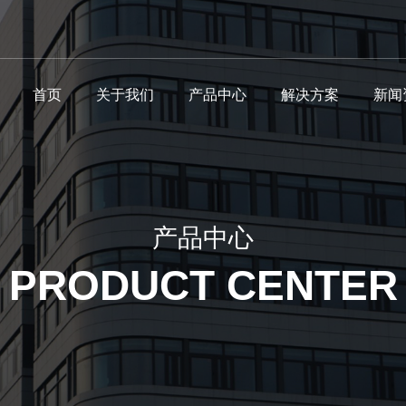
首页
关于我们
产品中心
解决方案
新闻
公司概况
新能源汽车
公司
多功能抗扰度测试仪
车载电子静电放电发生器
半导体静电放电发生器
冲击电流发生器
电波暗室测试系统
国军标测试产品
煤矿井下专用静电放电发生器
雷电感应瞬态传导敏感度测试系统
静电放电发
车载瞬变脉
共模瞬态抗扰
冲击耐压测
电磁屏蔽室
快速方波脉冲
煤矿井下专
雷电附着特
企业理念
LED照明
行业
产品中心
脉冲群发生器
车载电子电源故障模拟器
脉冲电压发生器
人工电源网络(LISN)
阻尼正弦瞬态信号发生器CS116
煤矿井下专用脉冲器发生器
雷击浪涌发
新能源汽车
GTEM小室
飞机尖峰电压
煤矿井下专
发展历程
医疗设备
PRODUCT CENTER
电压跌落发生器
军用车辆瞬态干扰模拟器GJB 298
煤矿井下专用电压跌落发生器
工频磁场发
飞机浪涌电压
煤矿井下专
资质荣誉
车载电子
振铃波发生器
阻尼振荡波
加入我们
家用电器
脉冲磁场测试仪
阻尼振荡磁