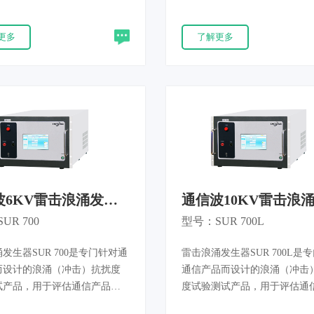
连续的暂降或中断。电压变化
击，验证器件极限抗浪涌性能
接到电网的负荷连续变化引起
IEC61000-4-5、GB/T17626.5
更多
了解更多
果EUT对电源电压的变化不能
1089-CORE 标准，适配元器
出反应，就有可能引发故障。
验证、产品研发摸底、行业认
落测试仪用于评估电气和电子
测。
遭受电压暂降、短时中断和电
的性能，产品满足IEC61000-
GB/T17626.11等新标准要求。
波6KV雷击浪涌发生
通信波10KV雷击浪
 700
器SUR 700L
UR 700
型号：SUR 700L
发生器SUR 700是专门针对通
雷击浪涌发生器SUR 700L是
而设计的浪涌（冲击）抗扰度
通信产品而设计的浪涌（冲击
试产品，用于评估通信产品在
度试验测试产品，用于评估通
自电源线端口和其他信号线端
在遭受来自电源线端口和其他