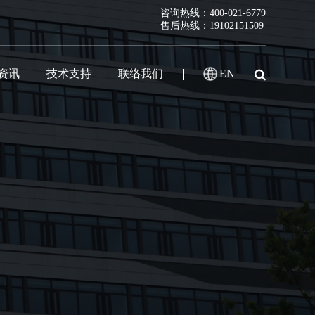
咨询热线：400-021-6779
售后热线：19102151509
资讯
技术支持
联络我们
EN
新闻
常见问题
联络方式
生器
冲干扰模拟器
度 (CMTI)测试仪
试仪
测试系统
发生器CS115
用雷击浪涌发生器
性测试系统
动态
技术文章
销售网点
生器
充电测试系统
发生器GJB 181A
用工频磁场发生器
维修服务
留言反馈
生器
发生器GJB 181B
用射频场感应抗扰度测试系统
下载中心
发生器
场发生器