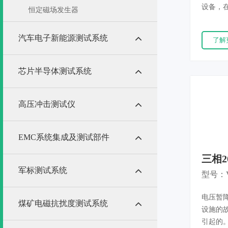
设备，
恒定磁场发生器
断、电
能严格遵循 
汽车电子新能源测试系统
了解
1762
汽车电
通信数
芯片半导体测试系统
等领域
设备、
高压冲击测试仪
备、医
直流供
EMC系统集成及测试部件
三相
军标测试系统
VDT 
型号：V
电压暂
煤矿电磁抗扰度测试系统
设施的
引起的