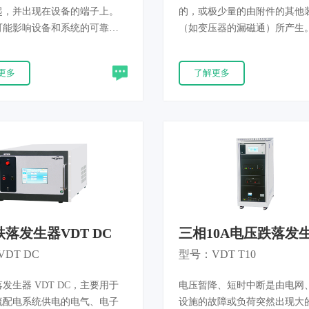
起，并出现在设备的端子上。
的，或极少量的由附件的其他
可能影响设备和系统的可靠运
（如变压器的漏磁通）所产生
铃波发生器用于评估电气和电
磁场可能影响设备和系统的可
、装置或系统遭受振铃波时的
行。工频磁场发生器用于评估
更多
了解更多
满足IEC61000-4-12和
频（连续和短时）磁场中的家
7626.12等新标准要求。
用和工业用电气和电子设备的
产品满足IEC61000-4-8和GB/T17
等新标准要求。
落发生器VDT DC
三相10A电压跌落发
VDT T10
DT DC
型号：VDT T10
发生器 VDT DC，主要用于
电压暂降、短时中断是由电网
流配电系统供电的电气、电子
设施的故障或负荷突然出现大