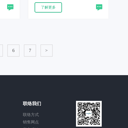
产品满
直击雷与近区电网故障会产生超大能
了解更多
6.5等新
量雷击电流，极易击穿防雷元件、损
毁通信设备，本机精准模拟 Ⅰ 类直击雷
冲击，考核产品极限泄流与耐受性
能。产品符合IEC61000-4-5、
GB/T17626.5、GR-1089-CORE多项国
内外权威标准，广泛用于一级防雷器
6
7
>
件选型验证、通信产品认证测试。
联络我们
联络方式
销售网点