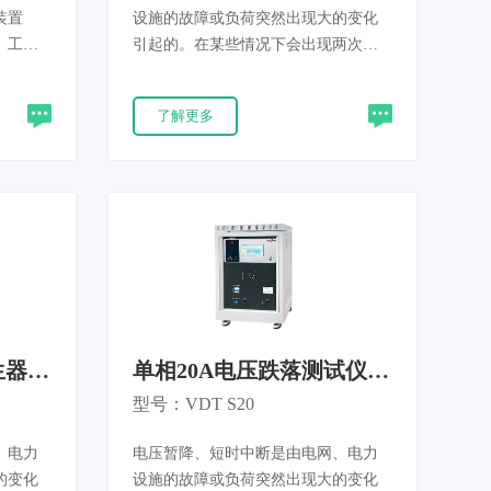
装置
设施的故障或负荷突然出现大的变化
。工频
引起的。在某些情况下会出现两次或
靠运
更多次连续的暂降或中断。电压变化
处于工
是由连接到电网的负荷连续变化引起
了解更多
用、商
的。如果EUT对电源电压的变化不能
性能，
及时做出反应，就有可能引发故障。
626.8
周波跌落发生器用于评估电气和电子
设备在遭受电压暂降、短时中断和电
压变化时的性能，产品满足IEC61000-
4-11和GB/T17626.11等新标准要求。广
泛应用于工业控制、新能源、汽车电
子、家电、医疗、通信安防、照明等
领域，可测试 PLC、变频器、充电
桩、车载部件、家电整机、医疗设
生器
单相20A电压跌落测试仪
备、通信电源、LED 驱动等各类产
VDT S20
型号：VDT S20
品。
、电力
电压暂降、短时中断是由电网、电力
的变化
设施的故障或负荷突然出现大的变化