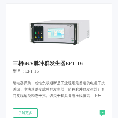
4-4、EN61000-4-4、GB/T17626.4 标准，全品类电子产品
EMC 抗扰认证通用。
三相6KV脉冲群发生器EFT T6
型号：EFT T6
继电器弹跳、感性负载通断是工业现场最普遍的电磁干扰
诱因，电快速瞬变脉冲群发生器（简称脉冲群发生器）专
门复现这类瞬态干扰。该类干扰具备电压幅值高、上升沿
陡、重复频率高、单脉冲能量低特征；密集窄脉冲会持续
给半导体结电容累积充电，达到阈值后易造成设备误动
了解更多
作、程序错乱。 本仪器依据 IEC61000-4-4、EN 61000-4-