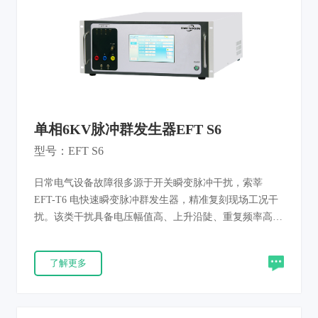
单相6KV脉冲群发生器EFT S6
型号：EFT S6
日常电气设备故障很多源于开关瞬变脉冲干扰，索莘
EFT-T6 电快速瞬变脉冲群发生器，精准复刻现场工况干
扰。该类干扰具备电压幅值高、上升沿陡、重复频率高、
单脉冲能量低特征；密集窄脉冲会持续给半导体结电容累
积充电，达到阈值后易造成设备误动作、程序错乱。 本
了解更多
仪器依据 IEC61000-4-4、EN 61000-4-4、GB/T 17626.4 现
行标准研发，统一复现干扰环境，对被测产品电源端口、
信号端口、控制端口、接地端口开展抗扰度测试，判定电