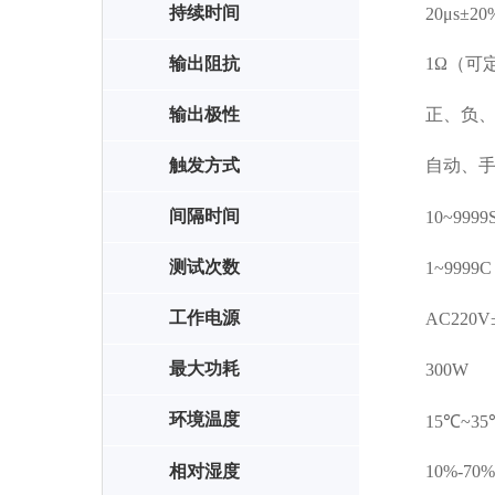
持续时间
20μs±20
输出阻抗
1Ω（可定
输出极性
正、负、
触发方式
自动、
间隔时间
10~9999
测试次数
1~9999C
工作电源
AC220V±
最大功耗
300W
环境温度
15℃~35
相对湿度
10%-70%