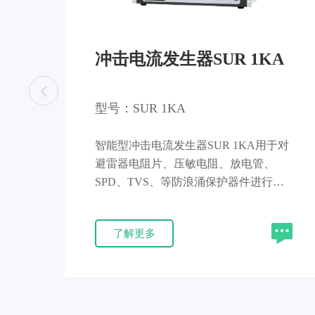
冲击电流发生器SUR 1KA
型号：SUR 1KA
智能型冲击电流发生器SUR 1KA用于对
避雷器电阻片、压敏电阻、放电管、
SPD、TVS、等防浪涌保护器件进行浪
涌冲击试验，产品产生8/20us浪涌脉冲
波形，波形的技术指标符合国家标准和
了解更多
IEC标准规定，产品通过部级鉴定，主
要技术性能处于国内领先地位，达到国
际同类产品的先进技术。