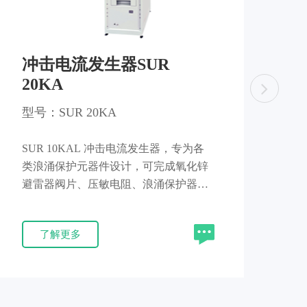
冲击电流发生器SUR
20KA
型号：SUR 20KA
SUR 10KAL 冲击电流发生器，专为各
类浪涌保护元器件设计，可完成氧化锌
避雷器阀片、压敏电阻、浪涌保护器
(SPD)、瞬态抑制二极管 (TVS)、气体放
电管的浪涌冲击测试。设备输出经典
了解更多
8/20μs电流浪涌波形，波形精度、试验
参数均严格遵循 GB/T 17626.5《电磁兼
容 试验和测量技术 浪涌 (冲击) 抗扰度
试验》 及 IEC 61000-4-5 规范。