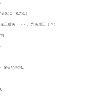
%
做0.5Ω、0.75Ω）
先正后负（+/-）、先负后正（-/+）
手动
S
 10%; 50/60Hz
℃