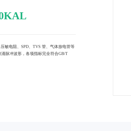
电动工具
谐波闪烁测量仪
高频噪声发
0KAL
低频传导抗扰度测试系统
射频抗扰度
通讯设备
恒定磁场发生器
低压电器
、压敏电阻、SPD、TVS 管、气体放电管等
浪涌脉冲波形，各项指标完全符合GB/T
电源系统
电力设施