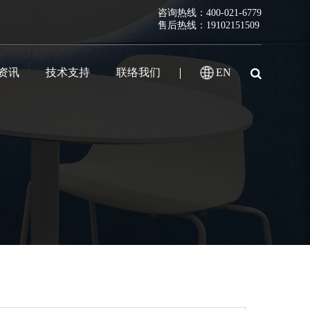
咨询热线：400-021-6779
售后热线：19102151509
资讯
技术支持
联络我们
EN
新闻
常见问题
联络方式
生器
冲干扰模拟器
度 (CMTI)测试仪
试仪
测试系统
发生器CS115
用雷击浪涌发生器
性测试系统
动态
技术文章
销售网点
生器
充电测试系统
发生器GJB 181A
用工频磁场发生器
维修服务
留言反馈
生器
发生器GJB 181B
用射频场感应抗扰度测试系统
下载中心
发生器
场发生器