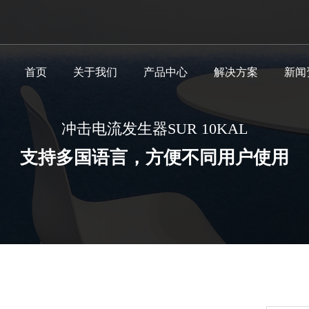
首页
关于我们
产品中心
解决方案
新闻
公司概况
新能源汽车
公司
冲击电流发生器SUR 10KAL
多功能抗扰度测试仪
车载电子静电放电发生器
半导体静电放电发生器
冲击电流发生器
电波暗室测试系统
国军标测试产品
煤矿井下专用静电放电发生器
雷电感应瞬态传导敏感度测试系统
静电放电发
车载瞬变脉
共模瞬态抗扰
冲击耐压测
电磁屏蔽室
快速方波脉冲
煤矿井下专
雷电附着特
支持多国语言，方便不同用户使用
企业理念
LED照明
行业
脉冲群发生器
车载电子电源故障模拟器
脉冲电压发生器
人工电源网络(LISN)
阻尼正弦瞬态信号发生器CS116
煤矿井下专用脉冲器发生器
雷击浪涌发
新能源汽车
GTEM小室
飞机尖峰电压
煤矿井下专
发展历程
医疗设备
电压跌落发生器
军用车辆瞬态干扰模拟器GJB 298
煤矿井下专用电压跌落发生器
工频磁场发
飞机浪涌电压
煤矿井下专
资质荣誉
车载电子
振铃波发生器
阻尼振荡波
加入我们
家用电器
脉冲磁场测试仪
阻尼振荡磁